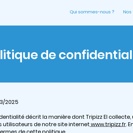
Qui sommes-nous ?
Nos 
litique de confidential
03/2025
entialité décrit la manière dont Tripizz EI collecte, 
utilisateurs de notre site internet
www.tripizz.fr
. 
termes de cette politique.