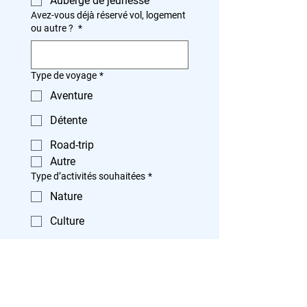
Auberge de jeunesse
Avez-vous déjà réservé vol, logement
ou autre ?
*
Type de voyage
*
Aventure
Détente
Road-trip
Autre
Type d’activités souhaitées
*
Nature
Culture
Sport
Gastronomie
Autre
Location de voiture ?
*