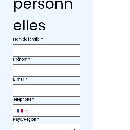
personn
elles
Nom de famille
*
Prénom
*
E‑mail
*
Téléphone
*
Adresse multiligne
Pays/Région
*