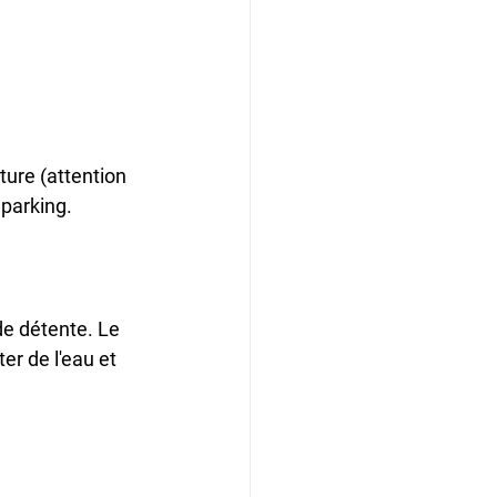
ure (attention 
 parking.
de détente. Le 
r de l'eau et 