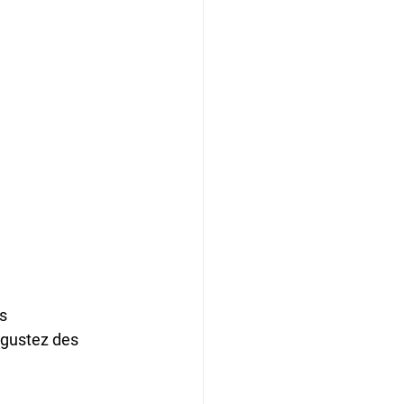
s 
égustez des 