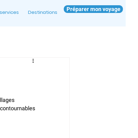
Préparer mon voyage
services
Destinations
llages 
ncontournables 